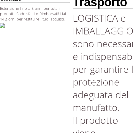
Trasporto
Estensione fino a 5 anni per tutti i
prodotti. Soddisfatti o Rimborsati! Hai
LOGISTICA e
14 giorni per restituire i tuoi acquisti.
IMBALLAGGI
sono necessar
e indispensabi
per garantire 
protezione
adeguata del
manufatto.
Il prodotto
viene