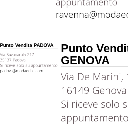
appuntamento
ravenna@modaed
Punto Vendi
Punto Vendita PADOVA
Via Savonarola 217
GENOVA
35137 Padova
Si riceve solo su appuntamento
padova@modaedile.com
Via De Marini,
16149 Genova
Si riceve solo 
appuntament