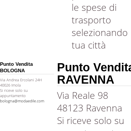
le spese di
trasporto
selezionando 
tua città
Punto Vendit
Punto Vendita
BOLOGNA
RAVENNA
Via Andrea Ercolani 24H
40026 Imola
Si riceve solo su
Via Reale 98
appuntamento
bologna@modaedile.com
48123 Ravenna
Si riceve solo su