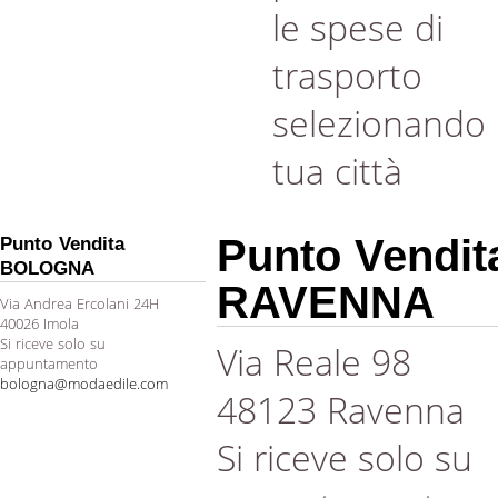
le spese di
trasporto
selezionando 
tua città
Punto Vendit
Punto Vendita
BOLOGNA
RAVENNA
Via Andrea Ercolani 24H
40026 Imola
Si riceve solo su
Via Reale 98
appuntamento
bologna@modaedile.com
48123 Ravenna
Si riceve solo su