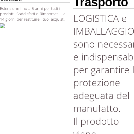
Trasporto
Estensione fino a 5 anni per tutti i
prodotti. Soddisfatti o Rimborsati! Hai
LOGISTICA e
14 giorni per restituire i tuoi acquisti.
IMBALLAGGI
sono necessar
e indispensabi
per garantire 
protezione
adeguata del
manufatto.
Il prodotto
viene