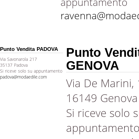
appuntamento
ravenna@modaed
Punto Vendi
Punto Vendita PADOVA
Via Savonarola 217
GENOVA
35137 Padova
Si riceve solo su appuntamento
padova@modaedile.com
Via De Marini,
16149 Genova
Si riceve solo 
appuntament