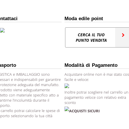
ntattaci
Moda edile point
CERCA IL TUO
PUNTO VENDITA
asporto
Modalità di Pagamento
ISTICA e IMBALLAGGIO sono
Acquistare online non è mai stato cos
essari e indispensabili per garantire
facile e veloce:
protezione adeguata del manufatto.
prodotto viene adeguatamente
Inoltre potrai scegliere nel carrello un
tetto con materiale specifico atto a
pagamento veloce con relativo extra
antirne l’incolumità durante il
sconto
sporto.
 carrello potrai calcolare le spese di
ACQUISTI SICURI
sporto selezionando la tua città