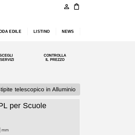
person
shopping_bag
ODA EDILE
LISTINO
NEWS
SCEGLI
CONTROLLA
 SERVIZI
IL PREZZO
ite telescopico in Alluminio
PL per Scuole
mm