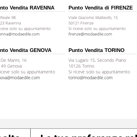
nto Vendita RAVENNA
Punto Vendita di FIRENZE
 Reale 98
Viale Giacomo Matteotti, 15
23 Ravenna
50121 Firenze
riceve solo su appuntamento
Si riceve solo su appuntamento
venna@modaedile.com
firenze@modaedile.com
nto Vendita GENOVA
Punto Vendita TORINO
 De Marini, 16
Via Lugaro 15, Secondo Piano
149 Genova
10126 Torino
riceve solo su appuntamento
Si riceve solo su appuntamento
nova@modaedile.com
torino@modaedile.com