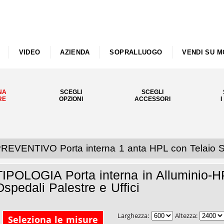
VIDEO
AZIENDA
SOPRALLUOGO
VENDI SU M
NA
SCEGLI
SCEGLI
RE
OPZIONI
ACCESSORI
I
REVENTIVO Porta interna 1 anta HPL con Telaio Stip
TIPOLOGIA Porta interna in Alluminio-H
Ospedali Palestre e Uffici
Larghezza:
Altezza:
Seleziona le misure