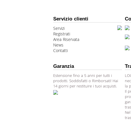
Servizio clienti
Co
Servizi
Registrati
Area Riservata
News
Contatti
Garanzia
Tr
Estensione fino a 5 anni per tutti i
LOG
prodotti. Soddisfatti o Rimborsati! Hai
nec
14 giorni per restituire i tuoi acquisti.
la 
Il 
pro
gar
tra
Nel
tra