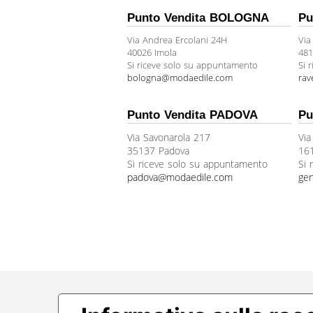
Punto Vendita BOLOGNA
Pu
Via Andrea Ercolani 24H
Via
40026 Imola
481
Si riceve solo su appuntamento
Si 
bologna@modaedile.com
ra
Punto Vendita PADOVA
Pu
Via Savonarola 217
Via
35137 Padova
16
Si riceve solo su appuntamento
Si 
padova@modaedile.com
ge