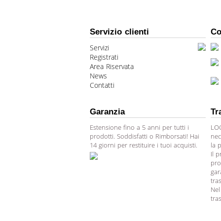
Servizio clienti
Co
Servizi
Registrati
Area Riservata
News
Contatti
Garanzia
Tr
Estensione fino a 5 anni per tutti i
LOG
prodotti. Soddisfatti o Rimborsati! Hai
nec
14 giorni per restituire i tuoi acquisti.
la 
Il 
pro
gar
tra
Nel
tra