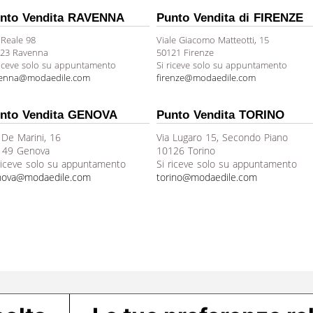
nto Vendita RAVENNA
Punto Vendita di FIRENZE
 Reale 98
Viale Giacomo Matteotti, 15
23 Ravenna
50121 Firenze
riceve solo su appuntamento
Si riceve solo su appuntamento
venna@modaedile.com
firenze@modaedile.com
nto Vendita GENOVA
Punto Vendita TORINO
 De Marini, 16
Via Lugaro 15, Secondo Piano
149 Genova
10126 Torino
riceve solo su appuntamento
Si riceve solo su appuntamento
nova@modaedile.com
torino@modaedile.com