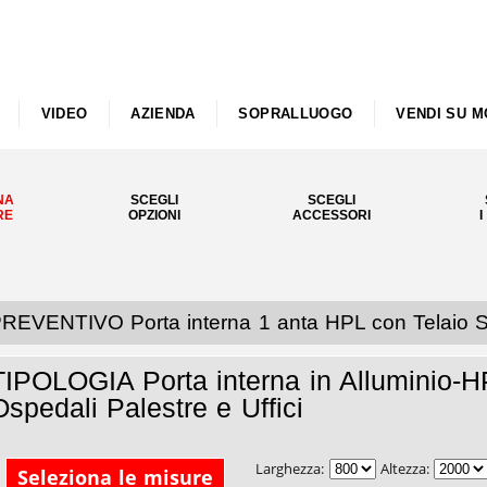
VIDEO
AZIENDA
SOPRALLUOGO
VENDI SU M
NA
SCEGLI
SCEGLI
RE
OPZIONI
ACCESSORI
I
REVENTIVO Porta interna 1 anta HPL con Telaio Stip
TIPOLOGIA Porta interna in Alluminio-H
Ospedali Palestre e Uffici
Larghezza:
Altezza:
Seleziona le misure