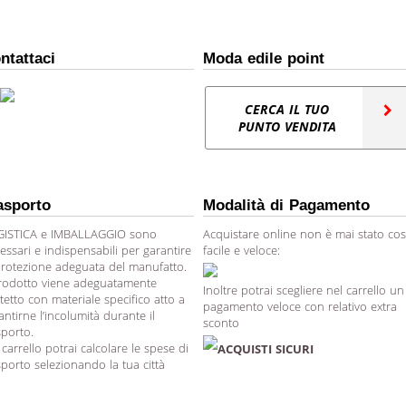
ntattaci
Moda edile point
CERCA IL TUO
PUNTO VENDITA
asporto
Modalità di Pagamento
ISTICA e IMBALLAGGIO sono
Acquistare online non è mai stato cos
essari e indispensabili per garantire
facile e veloce:
protezione adeguata del manufatto.
prodotto viene adeguatamente
Inoltre potrai scegliere nel carrello un
tetto con materiale specifico atto a
pagamento veloce con relativo extra
antirne l’incolumità durante il
sconto
sporto.
 carrello potrai calcolare le spese di
ACQUISTI SICURI
sporto selezionando la tua città