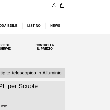
person
shopping_bag
ODA EDILE
LISTINO
NEWS
SCEGLI
CONTROLLA
 SERVIZI
IL PREZZO
ite telescopico in Alluminio
PL per Scuole
mm