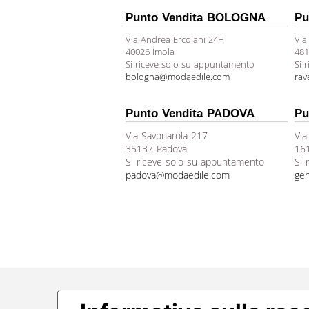
Punto Vendita BOLOGNA
Pu
Via Andrea Ercolani 24H
Via
40026 Imola
481
Si riceve solo su appuntamento
Si 
bologna@modaedile.com
ra
Punto Vendita PADOVA
Pu
Via Savonarola 217
Via
35137 Padova
16
Si riceve solo su appuntamento
Si 
padova@modaedile.com
ge