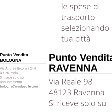
le spese di
trasporto
selezionando 
tua città
Punto Vendit
Punto Vendita
BOLOGNA
RAVENNA
Via Andrea Ercolani 24H
40026 Imola
Si riceve solo su
Via Reale 98
appuntamento
bologna@modaedile.com
48123 Ravenna
Si riceve solo su