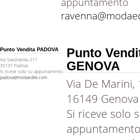
appuntamento
ravenna@modaed
Punto Vendi
Punto Vendita PADOVA
Via Savonarola 217
GENOVA
35137 Padova
Si riceve solo su appuntamento
padova@modaedile.com
Via De Marini,
16149 Genova
Si riceve solo 
appuntament