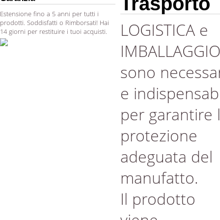
Trasporto
Estensione fino a 5 anni per tutti i
prodotti. Soddisfatti o Rimborsati! Hai
LOGISTICA e
14 giorni per restituire i tuoi acquisti.
IMBALLAGGI
sono necessar
e indispensabi
per garantire 
protezione
adeguata del
manufatto.
Il prodotto
viene