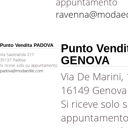
appuntamento
ravenna@modaed
Punto Vendi
Punto Vendita PADOVA
Via Savonarola 217
GENOVA
35137 Padova
Si riceve solo su appuntamento
padova@modaedile.com
Via De Marini,
16149 Genova
Si riceve solo 
appuntament