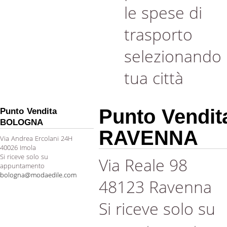
le spese di
trasporto
selezionando 
tua città
Punto Vendit
Punto Vendita
BOLOGNA
RAVENNA
Via Andrea Ercolani 24H
40026 Imola
Si riceve solo su
Via Reale 98
appuntamento
bologna@modaedile.com
48123 Ravenna
Si riceve solo su