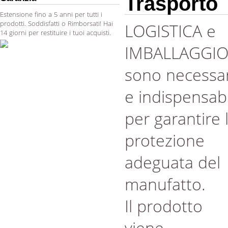
Trasporto
Estensione fino a 5 anni per tutti i
prodotti. Soddisfatti o Rimborsati! Hai
LOGISTICA e
14 giorni per restituire i tuoi acquisti.
IMBALLAGGI
sono necessar
e indispensabi
per garantire 
protezione
adeguata del
manufatto.
Il prodotto
viene