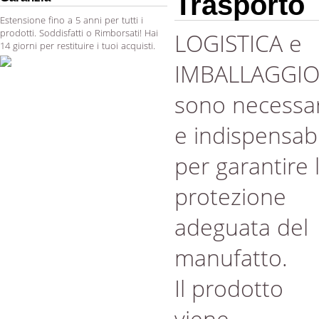
Trasporto
Estensione fino a 5 anni per tutti i
prodotti. Soddisfatti o Rimborsati! Hai
LOGISTICA e
14 giorni per restituire i tuoi acquisti.
IMBALLAGGI
sono necessar
e indispensabi
per garantire 
protezione
adeguata del
manufatto.
Il prodotto
viene