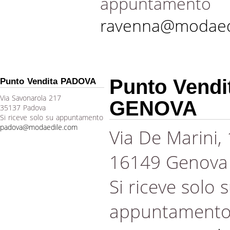
appuntamento
ravenna@modaed
Punto Vendi
Punto Vendita PADOVA
Via Savonarola 217
GENOVA
35137 Padova
Si riceve solo su appuntamento
padova@modaedile.com
Via De Marini,
16149 Genova
Si riceve solo 
appuntament