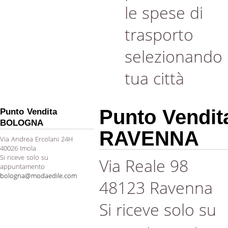
le spese di
trasporto
selezionando 
tua città
Punto Vendit
Punto Vendita
BOLOGNA
RAVENNA
Via Andrea Ercolani 24H
40026 Imola
Si riceve solo su
Via Reale 98
appuntamento
bologna@modaedile.com
48123 Ravenna
Si riceve solo su