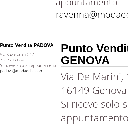
appuntamento
ravenna@modaed
Punto Vendi
Punto Vendita PADOVA
Via Savonarola 217
GENOVA
35137 Padova
Si riceve solo su appuntamento
padova@modaedile.com
Via De Marini,
16149 Genova
Si riceve solo 
appuntament