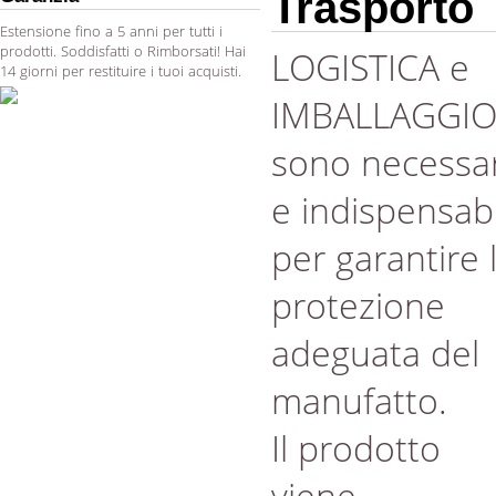
Trasporto
Estensione fino a 5 anni per tutti i
prodotti. Soddisfatti o Rimborsati! Hai
LOGISTICA e
14 giorni per restituire i tuoi acquisti.
IMBALLAGGI
sono necessar
e indispensabi
per garantire 
protezione
adeguata del
manufatto.
Il prodotto
viene