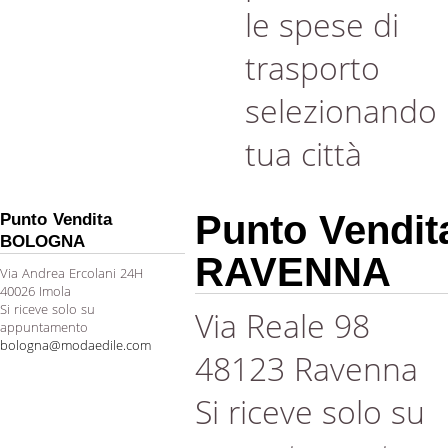
le spese di
trasporto
selezionando 
tua città
Punto Vendit
Punto Vendita
BOLOGNA
RAVENNA
Via Andrea Ercolani 24H
40026 Imola
Si riceve solo su
Via Reale 98
appuntamento
bologna@modaedile.com
48123 Ravenna
Si riceve solo su