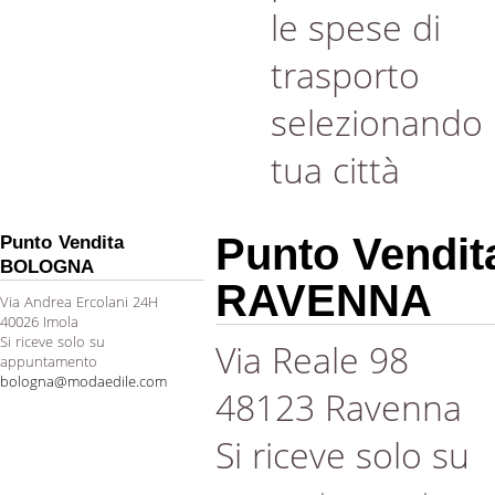
le spese di
trasporto
selezionando 
tua città
Punto Vendit
Punto Vendita
BOLOGNA
RAVENNA
Via Andrea Ercolani 24H
40026 Imola
Si riceve solo su
Via Reale 98
appuntamento
bologna@modaedile.com
48123 Ravenna
Si riceve solo su