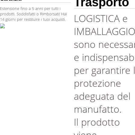
Trasporto
Estensione fino a 5 anni per tutti i
prodotti. Soddisfatti o Rimborsati! Hai
LOGISTICA e
14 giorni per restituire i tuoi acquisti.
IMBALLAGGI
sono necessar
e indispensabi
per garantire 
protezione
adeguata del
manufatto.
Il prodotto
viene