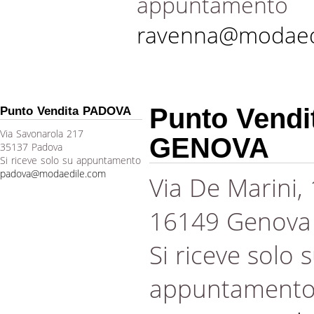
appuntamento
ravenna@modaed
Punto Vendi
Punto Vendita PADOVA
Via Savonarola 217
GENOVA
35137 Padova
Si riceve solo su appuntamento
padova@modaedile.com
Via De Marini,
16149 Genova
Si riceve solo 
appuntament