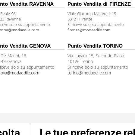
nto Vendita RAVENNA
Punto Vendita di FIRENZE
 Reale 98
Viale Giacomo Matteotti, 15
23 Ravenna
50121 Firenze
riceve solo su appuntamento
Si riceve solo su appuntamento
venna@modaedile.com
firenze@modaedile.com
nto Vendita GENOVA
Punto Vendita TORINO
 De Marini, 16
Via Lugaro 15, Secondo Piano
149 Genova
10126 Torino
riceve solo su appuntamento
Si riceve solo su appuntamento
nova@modaedile.com
torino@modaedile.com
colta
Le tue preferenze rel