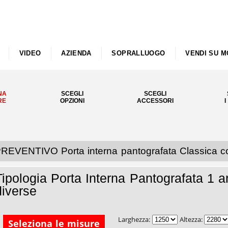
VIDEO
AZIENDA
SOPRALLUOGO
VENDI SU M
NA
SCEGLI
SCEGLI
RE
OPZIONI
ACCESSORI
I
REVENTIVO Porta interna pantografata Classica c
Tipologia Porta Interna Pantografata 1 
diverse
Larghezza:
Altezza:
Seleziona le misure