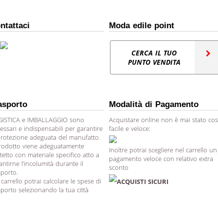
ntattaci
Moda edile point
CERCA IL TUO
PUNTO VENDITA
asporto
Modalità di Pagamento
ISTICA e IMBALLAGGIO sono
Acquistare online non è mai stato cos
essari e indispensabili per garantire
facile e veloce:
protezione adeguata del manufatto.
prodotto viene adeguatamente
Inoltre potrai scegliere nel carrello un
tetto con materiale specifico atto a
pagamento veloce con relativo extra
antirne l’incolumità durante il
sconto
sporto.
 carrello potrai calcolare le spese di
ACQUISTI SICURI
sporto selezionando la tua città