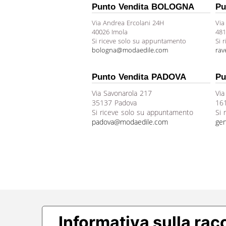
Punto Vendita BOLOGNA
Pu
Via Andrea Ercolani 24H
Via
40026 Imola
481
Si riceve solo su appuntamento
Si 
bologna@modaedile.com
ra
Punto Vendita PADOVA
Pu
Via Savonarola 217
Via
35137 Padova
16
Si riceve solo su appuntamento
Si 
padova@modaedile.com
ge
Informativa sulla rac