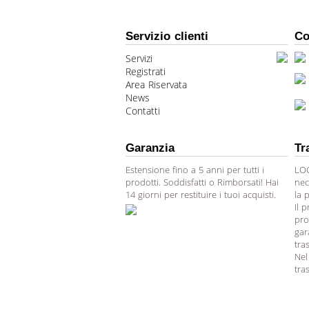
Servizio clienti
Co
Servizi
Registrati
Area Riservata
News
Contatti
Garanzia
Tr
Estensione fino a 5 anni per tutti i
LOG
prodotti. Soddisfatti o Rimborsati! Hai
nec
14 giorni per restituire i tuoi acquisti.
la 
Il 
pro
gar
tra
Nel
tra