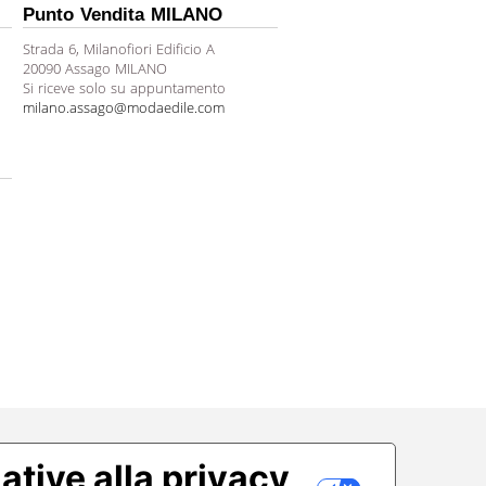
Punto Vendita MILANO
Strada 6, Milanofiori Edificio A
20090 Assago MILANO
Si riceve solo su appuntamento
milano.assago@modaedile.com
ative alla privacy