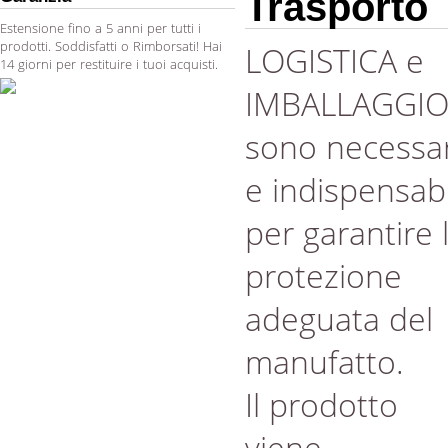
Trasporto
Estensione fino a 5 anni per tutti i
prodotti. Soddisfatti o Rimborsati! Hai
LOGISTICA e
14 giorni per restituire i tuoi acquisti.
IMBALLAGGI
sono necessar
e indispensabi
per garantire 
protezione
adeguata del
manufatto.
Il prodotto
viene