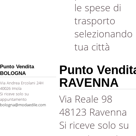
le spese di
trasporto
selezionando 
tua città
Punto Vendit
Punto Vendita
BOLOGNA
RAVENNA
Via Andrea Ercolani 24H
40026 Imola
Si riceve solo su
Via Reale 98
appuntamento
bologna@modaedile.com
48123 Ravenna
Si riceve solo su