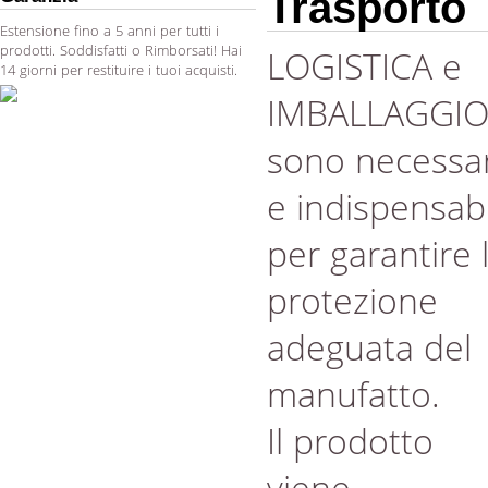
Trasporto
Estensione fino a 5 anni per tutti i
prodotti. Soddisfatti o Rimborsati! Hai
LOGISTICA e
14 giorni per restituire i tuoi acquisti.
IMBALLAGGI
sono necessar
e indispensabi
per garantire 
protezione
adeguata del
manufatto.
Il prodotto
viene