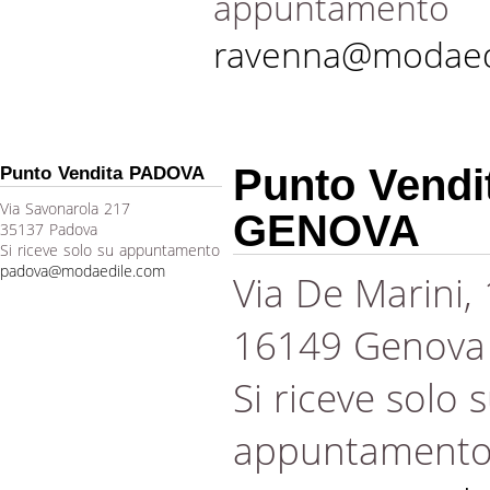
appuntamento
ravenna@modaed
Punto Vendi
Punto Vendita PADOVA
Via Savonarola 217
GENOVA
35137 Padova
Si riceve solo su appuntamento
padova@modaedile.com
Via De Marini,
16149 Genova
Si riceve solo 
appuntament