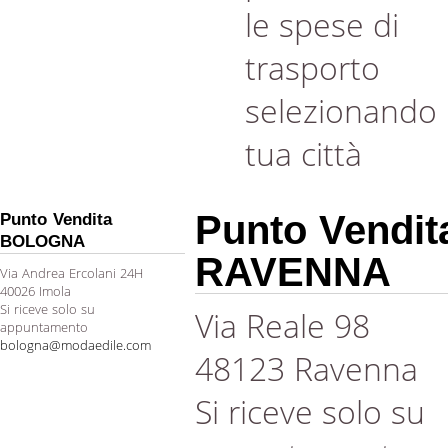
le spese di
trasporto
selezionando 
tua città
Punto Vendit
Punto Vendita
BOLOGNA
RAVENNA
Via Andrea Ercolani 24H
40026 Imola
Si riceve solo su
Via Reale 98
appuntamento
bologna@modaedile.com
48123 Ravenna
Si riceve solo su