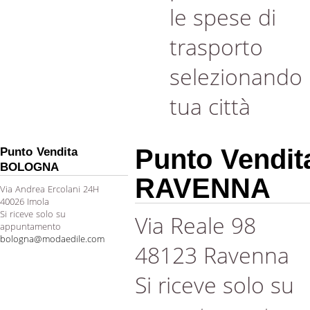
le spese di
trasporto
selezionando 
tua città
Punto Vendit
Punto Vendita
BOLOGNA
RAVENNA
Via Andrea Ercolani 24H
40026 Imola
Si riceve solo su
Via Reale 98
appuntamento
bologna@modaedile.com
48123 Ravenna
Si riceve solo su