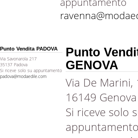
appuntamento
ravenna@modaed
Punto Vendi
Punto Vendita PADOVA
Via Savonarola 217
GENOVA
35137 Padova
Si riceve solo su appuntamento
padova@modaedile.com
Via De Marini,
16149 Genova
Si riceve solo 
appuntament