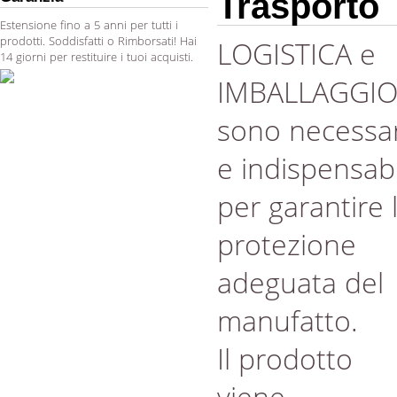
Trasporto
Estensione fino a 5 anni per tutti i
prodotti. Soddisfatti o Rimborsati! Hai
LOGISTICA e
14 giorni per restituire i tuoi acquisti.
IMBALLAGGI
sono necessar
e indispensabi
per garantire 
protezione
adeguata del
manufatto.
Il prodotto
viene