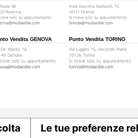
 Reale 98
Viale Giacomo Matteotti, 15
23 Ravenna
50121 Firenze
riceve solo su appuntamento
Si riceve solo su appuntamento
venna@modaedile.com
firenze@modaedile.com
nto Vendita GENOVA
Punto Vendita TORINO
 De Marini, 16
Via Lugaro 15, Secondo Piano
149 Genova
10126 Torino
riceve solo su appuntamento
Si riceve solo su appuntamento
nova@modaedile.com
torino@modaedile.com
colta
Le tue preferenze rel