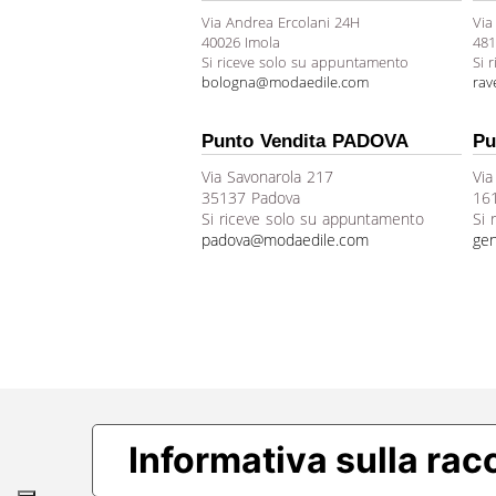
Via Andrea Ercolani 24H
Via
40026 Imola
481
Si riceve solo su appuntamento
Si 
bologna@modaedile.com
ra
Punto Vendita PADOVA
Pu
Via Savonarola 217
Via
35137 Padova
16
Si riceve solo su appuntamento
Si 
padova@modaedile.com
ge
Informativa sulla rac