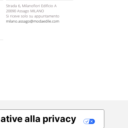
Strada 6, Milanofiori Edificio A
20090 Assago MILANO
Si riceve solo su appuntamento
milano.assago@modaedile.com
ative alla privacy