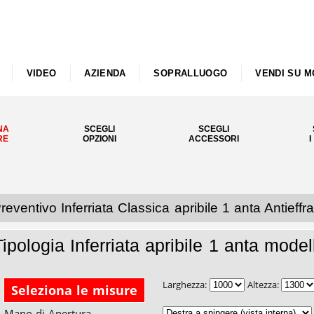
VIDEO
AZIENDA
SOPRALLUOGO
VENDI SU M
NA
SCEGLI
SCEGLI
RE
OPZIONI
ACCESSORI
I
reventivo Inferriata Classica apribile 1 anta Antie
Tipologia Inferriata apribile 1 anta mo
Larghezza:
Altezza:
Seleziona le misure
Mano di Apertura