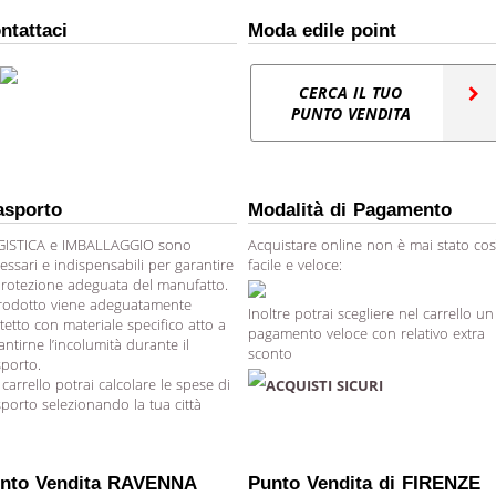
ntattaci
Moda edile point
CERCA IL TUO
PUNTO VENDITA
asporto
Modalità di Pagamento
ISTICA e IMBALLAGGIO sono
Acquistare online non è mai stato cos
essari e indispensabili per garantire
facile e veloce:
protezione adeguata del manufatto.
prodotto viene adeguatamente
Inoltre potrai scegliere nel carrello un
tetto con materiale specifico atto a
pagamento veloce con relativo extra
antirne l’incolumità durante il
sconto
sporto.
 carrello potrai calcolare le spese di
ACQUISTI SICURI
sporto selezionando la tua città
nto Vendita RAVENNA
Punto Vendita di FIRENZE