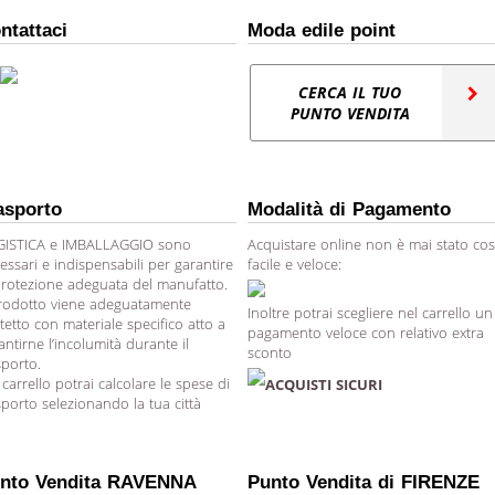
ntattaci
Moda edile point
CERCA IL TUO
PUNTO VENDITA
asporto
Modalità di Pagamento
ISTICA e IMBALLAGGIO sono
Acquistare online non è mai stato cos
essari e indispensabili per garantire
facile e veloce:
protezione adeguata del manufatto.
prodotto viene adeguatamente
Inoltre potrai scegliere nel carrello un
tetto con materiale specifico atto a
pagamento veloce con relativo extra
antirne l’incolumità durante il
sconto
sporto.
 carrello potrai calcolare le spese di
ACQUISTI SICURI
sporto selezionando la tua città
nto Vendita RAVENNA
Punto Vendita di FIRENZE