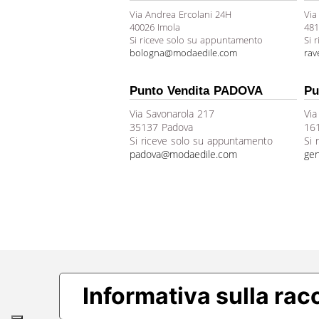
Via Andrea Ercolani 24H
Via
40026 Imola
481
Si riceve solo su appuntamento
Si 
bologna@modaedile.com
ra
Punto Vendita PADOVA
Pu
Via Savonarola 217
Via
35137 Padova
16
Si riceve solo su appuntamento
Si 
padova@modaedile.com
ge
Informativa sulla rac