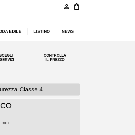
person
shopping_bag
ODA EDILE
LISTINO
NEWS
SCEGLI
CONTROLLA
 SERVIZI
IL PREZZO
urezza Classe 4
RCO
mm