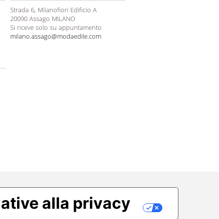
Strada 6, Milanofiori Edificio A
20090 Assago MILANO
Si riceve solo su appuntamento
milano.assago@modaedile.com
ative alla privacy