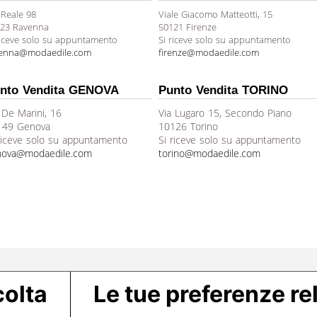
 Reale 98
Viale Giacomo Matteotti, 15
23 Ravenna
50121 Firenze
riceve solo su appuntamento
Si riceve solo su appuntamento
venna@modaedile.com
firenze@modaedile.com
nto Vendita GENOVA
Punto Vendita TORINO
 De Marini, 16
Via Lugaro 15, Secondo Piano
149 Genova
10126 Torino
riceve solo su appuntamento
Si riceve solo su appuntamento
nova@modaedile.com
torino@modaedile.com
colta
Le tue preferenze rel