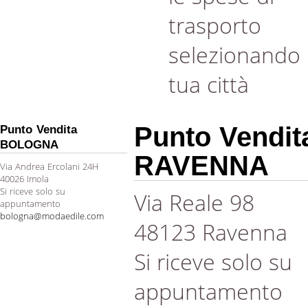
trasporto
selezionando 
tua città
Punto Vendit
Punto Vendita
BOLOGNA
RAVENNA
Via Andrea Ercolani 24H
40026 Imola
Si riceve solo su
Via Reale 98
appuntamento
bologna@modaedile.com
48123 Ravenna
Si riceve solo su
appuntamento