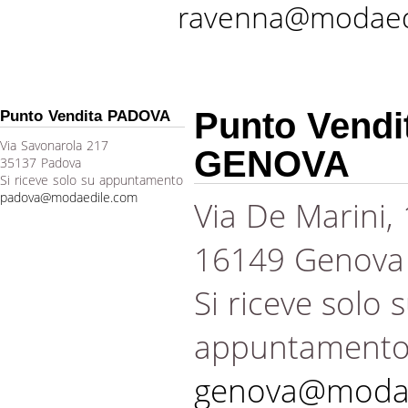
ravenna@modaed
Punto Vendi
Punto Vendita PADOVA
Via Savonarola 217
GENOVA
35137 Padova
Si riceve solo su appuntamento
padova@modaedile.com
Via De Marini,
16149 Genova
Si riceve solo 
appuntament
genova@modae