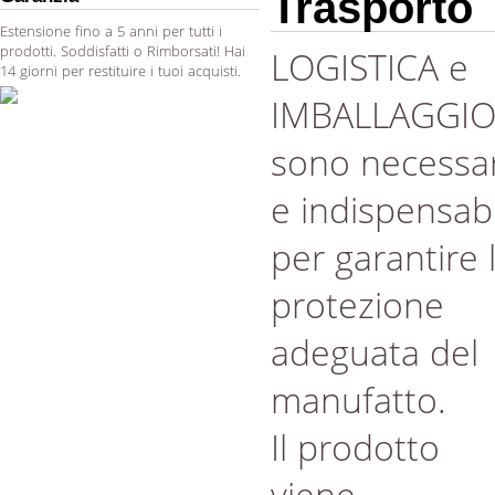
Trasporto
Estensione fino a 5 anni per tutti i
prodotti. Soddisfatti o Rimborsati! Hai
LOGISTICA e
14 giorni per restituire i tuoi acquisti.
IMBALLAGGI
sono necessar
e indispensabi
per garantire 
protezione
adeguata del
manufatto.
Il prodotto
viene