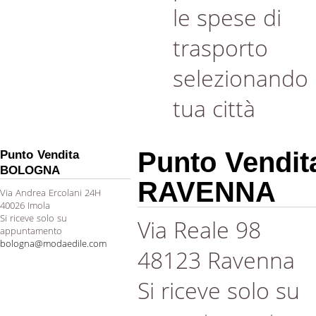
le spese di
trasporto
selezionando 
tua città
Punto Vendit
Punto Vendita
BOLOGNA
RAVENNA
Via Andrea Ercolani 24H
40026 Imola
Si riceve solo su
Via Reale 98
appuntamento
bologna@modaedile.com
48123 Ravenna
Si riceve solo su