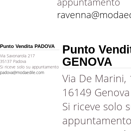
appuntamento
ravenna@modaed
Punto Vendi
Punto Vendita PADOVA
Via Savonarola 217
GENOVA
35137 Padova
Si riceve solo su appuntamento
padova@modaedile.com
Via De Marini,
16149 Genova
Si riceve solo 
appuntament