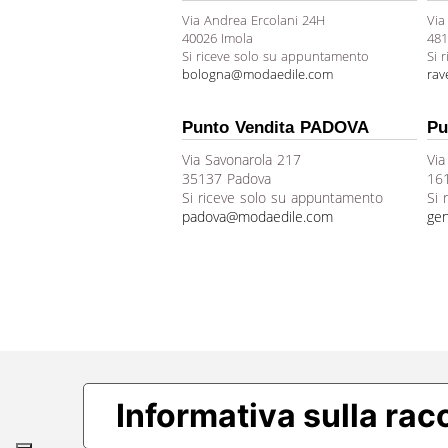
Via Andrea Ercolani 24H
Via
40026 Imola
481
Si riceve solo su appuntamento
Si 
bologna@modaedile.com
ra
Punto Vendita PADOVA
Pu
Via Savonarola 217
Via
35137 Padova
16
Si riceve solo su appuntamento
Si 
padova@modaedile.com
ge
Informativa sulla rac