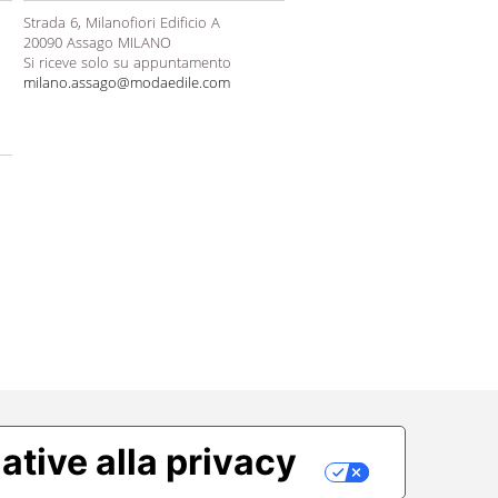
Strada 6, Milanofiori Edificio A
20090 Assago MILANO
Si riceve solo su appuntamento
milano.assago@modaedile.com
ative alla privacy