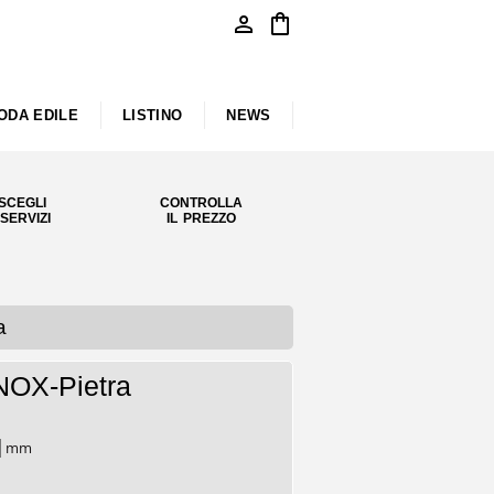
person
shopping_bag
ODA EDILE
LISTINO
NEWS
SCEGLI
CONTROLLA
 SERVIZI
IL PREZZO
a
NOX-Pietra
mm