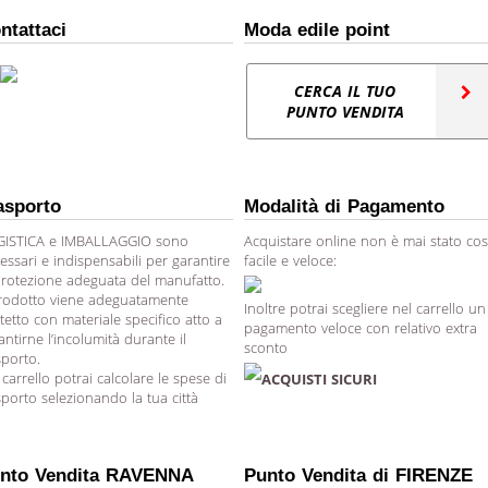
ntattaci
Moda edile point
CERCA IL TUO
PUNTO VENDITA
asporto
Modalità di Pagamento
ISTICA e IMBALLAGGIO sono
Acquistare online non è mai stato cos
essari e indispensabili per garantire
facile e veloce:
protezione adeguata del manufatto.
prodotto viene adeguatamente
Inoltre potrai scegliere nel carrello un
tetto con materiale specifico atto a
pagamento veloce con relativo extra
antirne l’incolumità durante il
sconto
sporto.
 carrello potrai calcolare le spese di
ACQUISTI SICURI
sporto selezionando la tua città
nto Vendita RAVENNA
Punto Vendita di FIRENZE