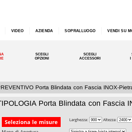
VIDEO
AZIENDA
SOPRALLUOGO
VENDI SU M
NA
SCEGLI
SCEGLI
RE
OPZIONI
ACCESSORI
I
REVENTIVO Porta Blindata con Fascia INOX-Pietr
TIPOLOGIA Porta Blindata con Fascia I
Larghezza:
Altezza:
Seleziona le misure
Mano di Apertura