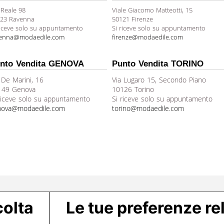
 Reale 98
Viale Giacomo Matteotti, 15
23 Ravenna
50121 Firenze
riceve solo su appuntamento
Si riceve solo su appuntamento
venna@modaedile.com
firenze@modaedile.com
nto Vendita GENOVA
Punto Vendita TORINO
 De Marini, 16
Via Lugaro 15, Secondo Piano
149 Genova
10126 Torino
riceve solo su appuntamento
Si riceve solo su appuntamento
nova@modaedile.com
torino@modaedile.com
colta
Le tue preferenze rel