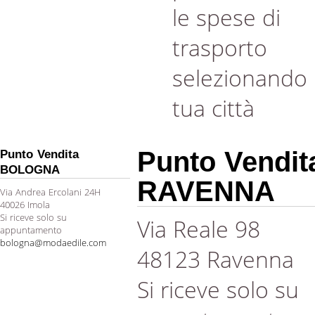
le spese di
trasporto
selezionando 
tua città
Punto Vendit
Punto Vendita
BOLOGNA
RAVENNA
Via Andrea Ercolani 24H
40026 Imola
Si riceve solo su
Via Reale 98
appuntamento
bologna@modaedile.com
48123 Ravenna
Si riceve solo su