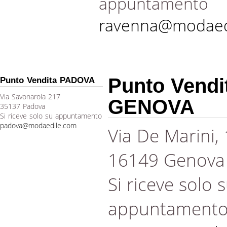
appuntamento
ravenna@modaed
Punto Vendi
Punto Vendita PADOVA
Via Savonarola 217
GENOVA
35137 Padova
Si riceve solo su appuntamento
padova@modaedile.com
Via De Marini,
16149 Genova
Si riceve solo 
appuntament