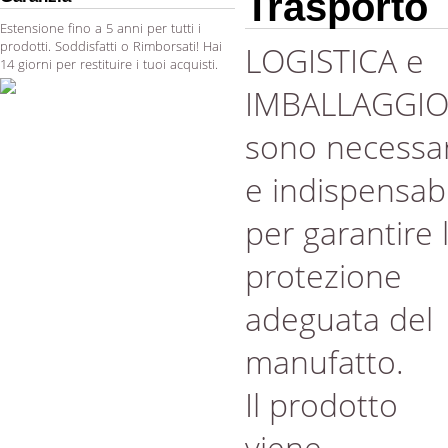
Trasporto
Estensione fino a 5 anni per tutti i
prodotti. Soddisfatti o Rimborsati! Hai
LOGISTICA e
14 giorni per restituire i tuoi acquisti.
IMBALLAGGI
sono necessar
e indispensabi
per garantire 
protezione
adeguata del
manufatto.
Il prodotto
viene