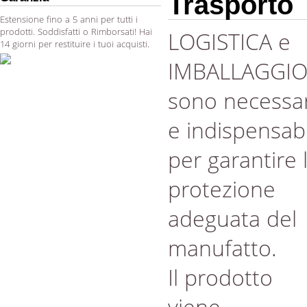
Trasporto
Estensione fino a 5 anni per tutti i
prodotti. Soddisfatti o Rimborsati! Hai
LOGISTICA e
14 giorni per restituire i tuoi acquisti.
IMBALLAGGI
sono necessar
e indispensabi
per garantire 
protezione
adeguata del
manufatto.
Il prodotto
viene