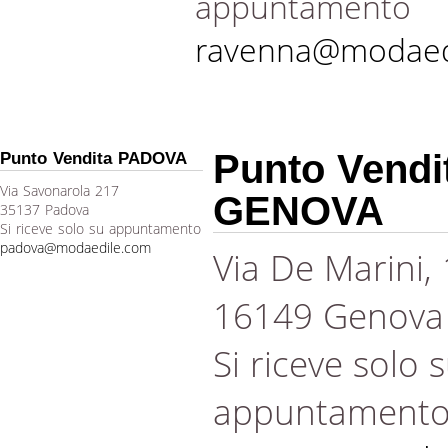
appuntamento
ravenna@modaed
Punto Vendi
Punto Vendita PADOVA
Via Savonarola 217
GENOVA
35137 Padova
Si riceve solo su appuntamento
padova@modaedile.com
Via De Marini,
16149 Genova
Si riceve solo 
appuntament