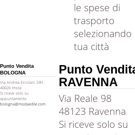
le spese di
trasporto
selezionando 
tua città
Punto Vendit
Punto Vendita
BOLOGNA
RAVENNA
Via Andrea Ercolani 24H
40026 Imola
Si riceve solo su
Via Reale 98
appuntamento
bologna@modaedile.com
48123 Ravenna
Si riceve solo su