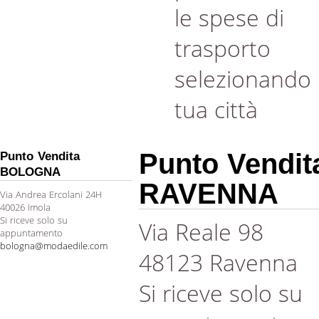
le spese di
trasporto
selezionando 
tua città
Punto Vendit
Punto Vendita
BOLOGNA
RAVENNA
Via Andrea Ercolani 24H
40026 Imola
Si riceve solo su
Via Reale 98
appuntamento
bologna@modaedile.com
48123 Ravenna
Si riceve solo su