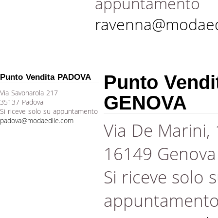
appuntamento
ravenna@modaed
Punto Vendi
Punto Vendita PADOVA
Via Savonarola 217
GENOVA
35137 Padova
Si riceve solo su appuntamento
padova@modaedile.com
Via De Marini,
16149 Genova
Si riceve solo 
appuntament