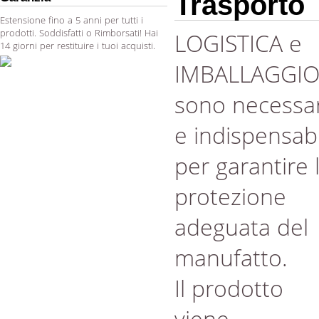
Trasporto
Estensione fino a 5 anni per tutti i
prodotti. Soddisfatti o Rimborsati! Hai
LOGISTICA e
14 giorni per restituire i tuoi acquisti.
IMBALLAGGI
sono necessar
e indispensabi
per garantire 
protezione
adeguata del
manufatto.
Il prodotto
viene