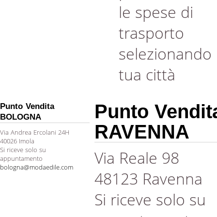
le spese di
trasporto
selezionando 
tua città
Punto Vendit
Punto Vendita
BOLOGNA
RAVENNA
Via Andrea Ercolani 24H
40026 Imola
Si riceve solo su
Via Reale 98
appuntamento
bologna@modaedile.com
48123 Ravenna
Si riceve solo su