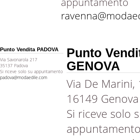
appuntamento
ravenna@modaed
Punto Vendi
Punto Vendita PADOVA
Via Savonarola 217
GENOVA
35137 Padova
Si riceve solo su appuntamento
padova@modaedile.com
Via De Marini,
16149 Genova
Si riceve solo 
appuntament