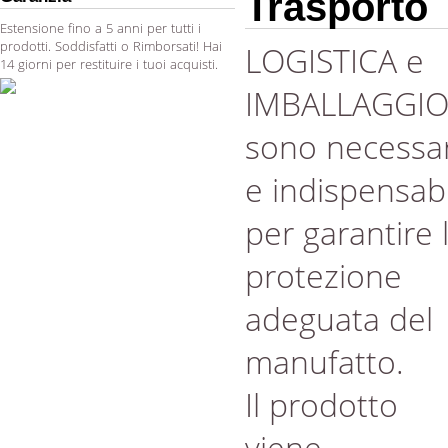
Trasporto
Estensione fino a 5 anni per tutti i
prodotti. Soddisfatti o Rimborsati! Hai
LOGISTICA e
14 giorni per restituire i tuoi acquisti.
IMBALLAGGI
sono necessar
e indispensabi
per garantire 
protezione
adeguata del
manufatto.
Il prodotto
viene