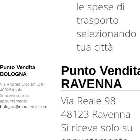
le spese di
trasporto
selezionando 
tua città
Punto Vendit
Punto Vendita
BOLOGNA
RAVENNA
Via Andrea Ercolani 24H
40026 Imola
Si riceve solo su
Via Reale 98
appuntamento
bologna@modaedile.com
48123 Ravenna
Si riceve solo su