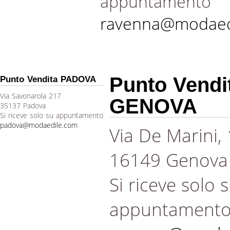
appuntamento
ravenna@modaed
Punto Vendi
Punto Vendita PADOVA
Via Savonarola 217
GENOVA
35137 Padova
Si riceve solo su appuntamento
padova@modaedile.com
Via De Marini,
16149 Genova
Si riceve solo 
appuntament