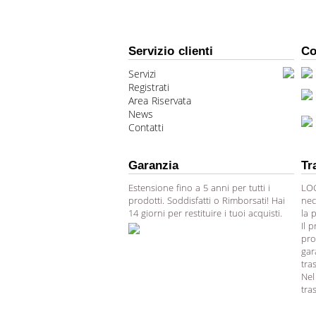
Servizio clienti
Co
Servizi
Registrati
Area Riservata
News
Contatti
Garanzia
Tr
Estensione fino a 5 anni per tutti i
LOG
prodotti. Soddisfatti o Rimborsati! Hai
nec
14 giorni per restituire i tuoi acquisti.
la 
Il 
pro
gar
tra
Nel
tra