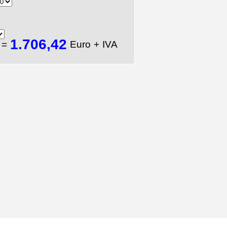
1.706,42
A
=
Euro + IVA