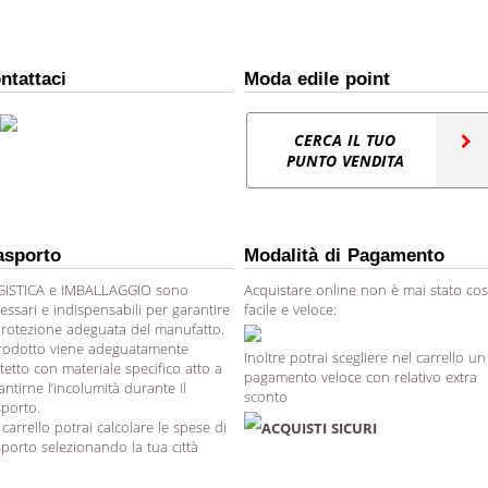
ntattaci
Moda edile point
CERCA IL TUO
PUNTO VENDITA
asporto
Modalità di Pagamento
ISTICA e IMBALLAGGIO sono
Acquistare online non è mai stato cos
essari e indispensabili per garantire
facile e veloce:
protezione adeguata del manufatto.
prodotto viene adeguatamente
Inoltre potrai scegliere nel carrello un
tetto con materiale specifico atto a
pagamento veloce con relativo extra
antirne l’incolumità durante il
sconto
sporto.
 carrello potrai calcolare le spese di
ACQUISTI SICURI
sporto selezionando la tua città