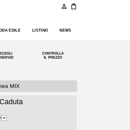
person
shopping_bag
ODA EDILE
LISTINO
NEWS
SCEGLI
CONTROLLA
 SERVIZI
IL PREZZO
inea MIX
 Caduta