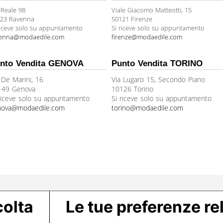
 Reale 98
Viale Giacomo Matteotti, 15
23 Ravenna
50121 Firenze
riceve solo su appuntamento
Si riceve solo su appuntamento
venna@modaedile.com
firenze@modaedile.com
nto Vendita GENOVA
Punto Vendita TORINO
 De Marini, 16
Via Lugaro 15, Secondo Piano
149 Genova
10126 Torino
riceve solo su appuntamento
Si riceve solo su appuntamento
nova@modaedile.com
torino@modaedile.com
colta
Le tue preferenze rel