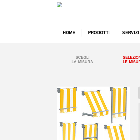
HOME
PRODOTTI
SERVIZI
SCEGLI
SELEZIO
LA MISURA
LE MISU