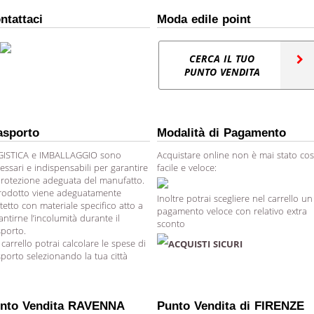
ntattaci
Moda edile point
CERCA IL TUO
PUNTO VENDITA
asporto
Modalità di Pagamento
ISTICA e IMBALLAGGIO sono
Acquistare online non è mai stato cos
essari e indispensabili per garantire
facile e veloce:
protezione adeguata del manufatto.
prodotto viene adeguatamente
Inoltre potrai scegliere nel carrello un
tetto con materiale specifico atto a
pagamento veloce con relativo extra
antirne l’incolumità durante il
sconto
sporto.
 carrello potrai calcolare le spese di
ACQUISTI SICURI
sporto selezionando la tua città
nto Vendita RAVENNA
Punto Vendita di FIRENZE