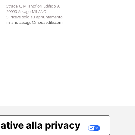
Strada 6, Milanofiori Edificio A
20090 Assago MILANO
Si riceve solo su appuntamento
milano.assago@modaedile.com
ative alla privacy