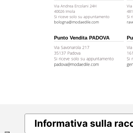
Via Andrea Ercolani 24H
Via
40026 Imola
481
Si riceve solo su appuntamento
Si 
bologna@modaedile.com
ra
Punto Vendita PADOVA
Pu
Via Savonarola 217
Via
35137 Padova
16
Si riceve solo su appuntamento
Si 
padova@modaedile.com
ge
Informativa sulla rac