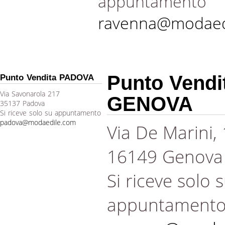
appuntamento
ravenna@modaed
Punto Vendi
Punto Vendita PADOVA
Via Savonarola 217
GENOVA
35137 Padova
Si riceve solo su appuntamento
padova@modaedile.com
Via De Marini,
16149 Genova
Si riceve solo 
appuntament