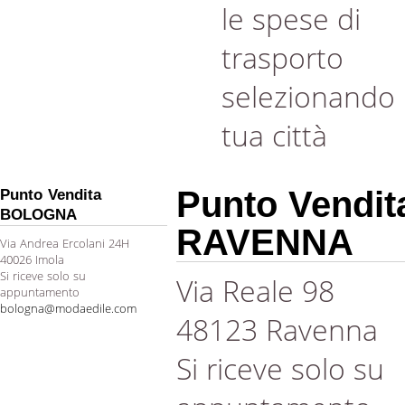
le spese di
trasporto
selezionando 
tua città
Punto Vendit
Punto Vendita
BOLOGNA
RAVENNA
Via Andrea Ercolani 24H
40026 Imola
Si riceve solo su
Via Reale 98
appuntamento
bologna@modaedile.com
48123 Ravenna
Si riceve solo su