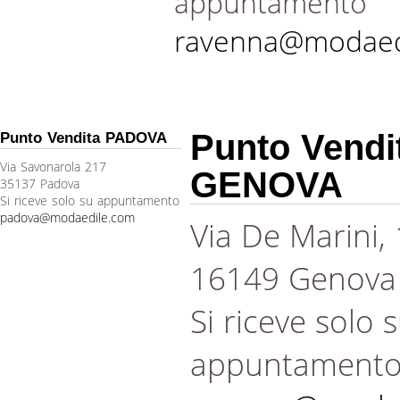
appuntamento
ravenna@modaed
Punto Vendi
Punto Vendita PADOVA
Via Savonarola 217
GENOVA
35137 Padova
Si riceve solo su appuntamento
padova@modaedile.com
Via De Marini,
16149 Genova
Si riceve solo 
appuntament