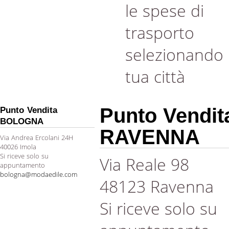
le spese di
trasporto
selezionando 
tua città
Punto Vendit
Punto Vendita
BOLOGNA
RAVENNA
Via Andrea Ercolani 24H
40026 Imola
Si riceve solo su
Via Reale 98
appuntamento
bologna@modaedile.com
48123 Ravenna
Si riceve solo su