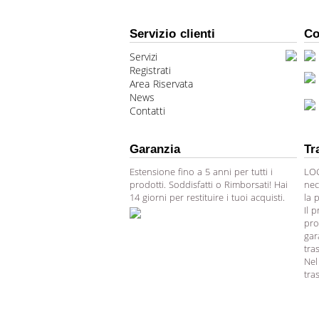
Servizio clienti
Co
Servizi
Registrati
Area Riservata
News
Contatti
Garanzia
Tr
Estensione fino a 5 anni per tutti i
LOG
prodotti. Soddisfatti o Rimborsati! Hai
nec
14 giorni per restituire i tuoi acquisti.
la 
Il 
pro
gar
tra
Nel
tra