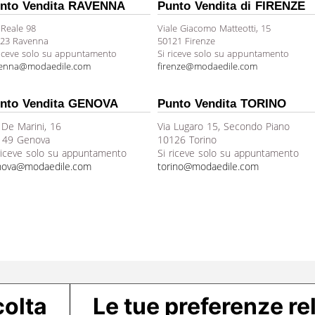
nto Vendita RAVENNA
Punto Vendita di FIRENZE
 Reale 98
Viale Giacomo Matteotti, 15
23 Ravenna
50121 Firenze
riceve solo su appuntamento
Si riceve solo su appuntamento
venna@modaedile.com
firenze@modaedile.com
nto Vendita GENOVA
Punto Vendita TORINO
 De Marini, 16
Via Lugaro 15, Secondo Piano
149 Genova
10126 Torino
riceve solo su appuntamento
Si riceve solo su appuntamento
nova@modaedile.com
torino@modaedile.com
colta
Le tue preferenze rel