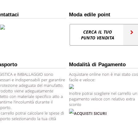
ntattaci
Moda edile point
CERCA IL TUO
PUNTO VENDITA
asporto
Modalità di Pagamento
ISTICA e IMBALLAGGIO sono
Acquistare online non è mai stato cos
essari e indispensabili per garantire
facile e veloce:
protezione adeguata del manufatto.
prodotto viene adeguatamente
Inoltre potrai scegliere nel carrello un
tetto con materiale specifico atto a
pagamento veloce con relativo extra
antirne l’incolumità durante il
sconto
sporto.
 carrello potrai calcolare le spese di
ACQUISTI SICURI
sporto selezionando la tua città