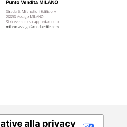
Punto Vendita MILANO
Strada 6, Milanofiori Edificio A
20090 Assago MILANO
Si riceve solo su appuntamento
milano.assago@modaedile.com
ative alla privacy