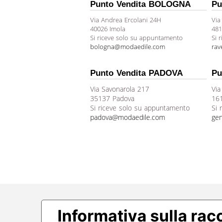
Punto Vendita BOLOGNA
Pu
Via Andrea Ercolani 24H
Via
40026 Imola
481
Si riceve solo su appuntamento
Si 
bologna@modaedile.com
ra
Punto Vendita PADOVA
Pu
Via Savonarola 217
Via
35137 Padova
16
Si riceve solo su appuntamento
Si 
padova@modaedile.com
ge
Informativa sulla rac