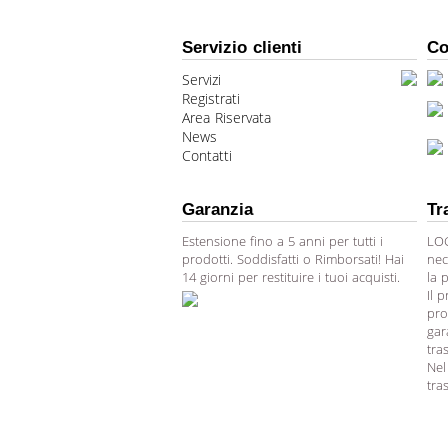
Servizio clienti
Co
Servizi
Registrati
Area Riservata
News
Contatti
Garanzia
Tr
Estensione fino a 5 anni per tutti i
LOG
prodotti. Soddisfatti o Rimborsati! Hai
nec
14 giorni per restituire i tuoi acquisti.
la 
Il 
pro
gar
tra
Nel
tra