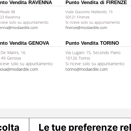
nto Vendita RAVENNA
Punto Vendita di FIRENZE
 Reale 98
Viale Giacomo Matteotti, 15
23 Ravenna
50121 Firenze
riceve solo su appuntamento
Si riceve solo su appuntamento
venna@modaedile.com
firenze@modaedile.com
nto Vendita GENOVA
Punto Vendita TORINO
 De Marini, 16
Via Lugaro 15, Secondo Piano
149 Genova
10126 Torino
riceve solo su appuntamento
Si riceve solo su appuntamento
nova@modaedile.com
torino@modaedile.com
colta
Le tue preferenze rel