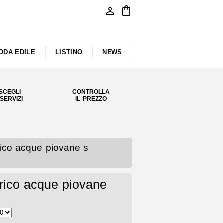
person
shopping_bag
ODA EDILE
LISTINO
NEWS
SCEGLI
CONTROLLA
 SERVIZI
IL PREZZO
rico acque piovane s
rico acque piovane