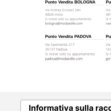
Punto Vendita BOLOGNA
Pu
Via Andrea Ercolani 24H
Via
40026 Imola
481
Si riceve solo su appuntamento
Si 
bologna@modaedile.com
ra
Punto Vendita PADOVA
Pu
Via Savonarola 217
Via
35137 Padova
16
Si riceve solo su appuntamento
Si 
padova@modaedile.com
ge
Informativa sulla rac