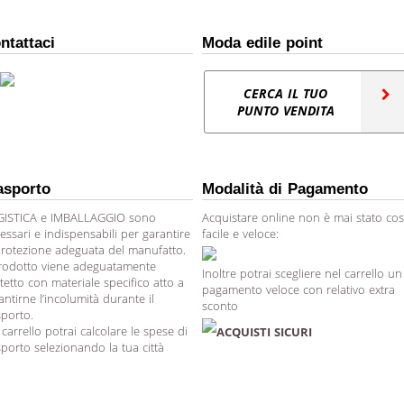
ntattaci
Moda edile point
CERCA IL TUO
PUNTO VENDITA
asporto
Modalità di Pagamento
ISTICA e IMBALLAGGIO sono
Acquistare online non è mai stato cos
essari e indispensabili per garantire
facile e veloce:
protezione adeguata del manufatto.
prodotto viene adeguatamente
Inoltre potrai scegliere nel carrello un
tetto con materiale specifico atto a
pagamento veloce con relativo extra
antirne l’incolumità durante il
sconto
sporto.
 carrello potrai calcolare le spese di
ACQUISTI SICURI
sporto selezionando la tua città