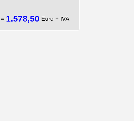
1.578,50
A
=
Euro + IVA