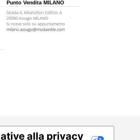
Punto Vendita MILANO
Strada 6, Milanofiori Edificio A
20090 Assago MILANO
Si riceve solo su appuntamento
milano.assago@modaedile.com
ative alla privacy