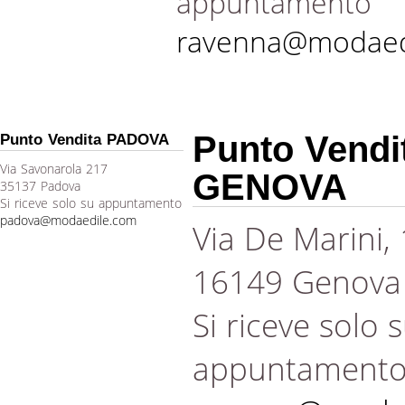
appuntamento
ravenna@modaed
Punto Vendi
Punto Vendita PADOVA
Via Savonarola 217
GENOVA
35137 Padova
Si riceve solo su appuntamento
padova@modaedile.com
Via De Marini,
16149 Genova
Si riceve solo 
appuntament