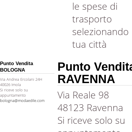
le spese di
trasporto
selezionando 
tua città
Punto Vendit
Punto Vendita
BOLOGNA
RAVENNA
Via Andrea Ercolani 24H
40026 Imola
Si riceve solo su
Via Reale 98
appuntamento
bologna@modaedile.com
48123 Ravenna
Si riceve solo su