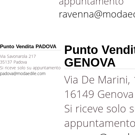
appuntamento
ravenna@modaed
Punto Vendi
Punto Vendita PADOVA
Via Savonarola 217
GENOVA
35137 Padova
Si riceve solo su appuntamento
padova@modaedile.com
Via De Marini,
16149 Genova
Si riceve solo 
appuntament