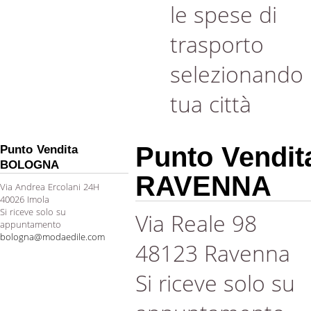
le spese di
trasporto
selezionando 
tua città
Punto Vendit
Punto Vendita
BOLOGNA
RAVENNA
Via Andrea Ercolani 24H
40026 Imola
Si riceve solo su
Via Reale 98
appuntamento
bologna@modaedile.com
48123 Ravenna
Si riceve solo su