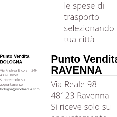
le spese di
trasporto
selezionando 
tua città
Punto Vendit
Punto Vendita
BOLOGNA
RAVENNA
Via Andrea Ercolani 24H
40026 Imola
Si riceve solo su
Via Reale 98
appuntamento
bologna@modaedile.com
48123 Ravenna
Si riceve solo su