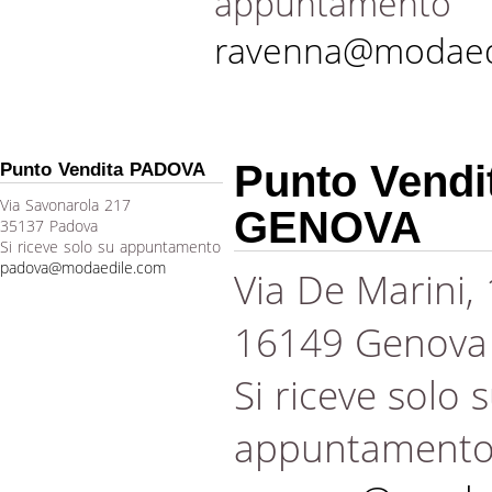
appuntamento
ravenna@modaed
Punto Vendi
Punto Vendita PADOVA
Via Savonarola 217
GENOVA
35137 Padova
Si riceve solo su appuntamento
padova@modaedile.com
Via De Marini,
16149 Genova
Si riceve solo 
appuntament