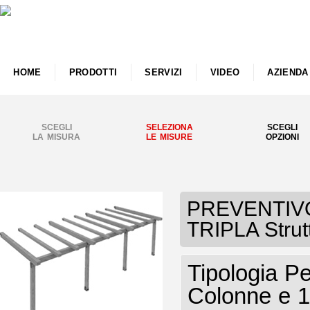
HOME
PRODOTTI
SERVIZI
VIDEO
AZIENDA
SCEGLI
SELEZIONA
SCEGLI
LA MISURA
LE MISURE
OPZIONI
PREVENTIVO 
TRIPLA Strut
Tipologia P
Colonne e 