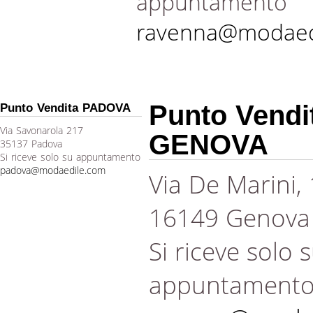
appuntamento
ravenna@modaed
Punto Vendi
Punto Vendita PADOVA
Via Savonarola 217
GENOVA
35137 Padova
Si riceve solo su appuntamento
padova@modaedile.com
Via De Marini,
16149 Genova
Si riceve solo 
appuntament