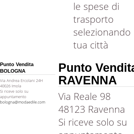
le spese di
trasporto
selezionando 
tua città
Punto Vendit
Punto Vendita
BOLOGNA
RAVENNA
Via Andrea Ercolani 24H
40026 Imola
Si riceve solo su
Via Reale 98
appuntamento
bologna@modaedile.com
48123 Ravenna
Si riceve solo su