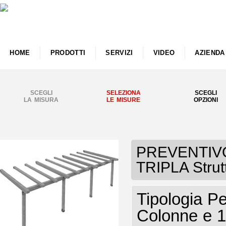
HOME
PRODOTTI
SERVIZI
VIDEO
AZIENDA
SCEGLI
SELEZIONA
SCEGLI
LA MISURA
LE MISURE
OPZIONI
PREVENTIVO 
TRIPLA Strut
Tipologia P
Colonne e 