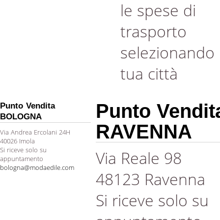
le spese di
trasporto
selezionando 
tua città
Punto Vendit
Punto Vendita
BOLOGNA
RAVENNA
Via Andrea Ercolani 24H
40026 Imola
Si riceve solo su
Via Reale 98
appuntamento
bologna@modaedile.com
48123 Ravenna
Si riceve solo su