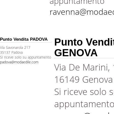
appuntamento
ravenna@modaed
Punto Vendi
Punto Vendita PADOVA
Via Savonarola 217
GENOVA
35137 Padova
Si riceve solo su appuntamento
padova@modaedile.com
Via De Marini,
16149 Genova
Si riceve solo 
appuntament