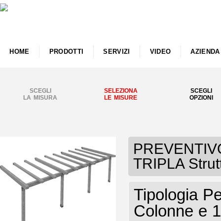
HOME
PRODOTTI
SERVIZI
VIDEO
AZIENDA
SCEGLI
SELEZIONA
SCEGLI
LA MISURA
LE MISURE
OPZIONI
PREVENTIVO 
TRIPLA Strut
Tipologia P
Colonne e 