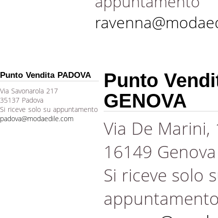
appuntamento
ravenna@modaed
Punto Vendi
Punto Vendita PADOVA
Via Savonarola 217
GENOVA
35137 Padova
Si riceve solo su appuntamento
padova@modaedile.com
Via De Marini,
16149 Genova
Si riceve solo 
appuntament