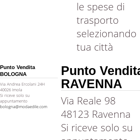
le spese di
trasporto
selezionando 
tua città
Punto Vendit
Punto Vendita
BOLOGNA
RAVENNA
Via Andrea Ercolani 24H
40026 Imola
Si riceve solo su
Via Reale 98
appuntamento
bologna@modaedile.com
48123 Ravenna
Si riceve solo su