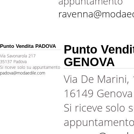
appuntamento
ravenna@modaed
Punto Vendi
Punto Vendita PADOVA
Via Savonarola 217
GENOVA
35137 Padova
Si riceve solo su appuntamento
padova@modaedile.com
Via De Marini,
16149 Genova
Si riceve solo 
appuntament