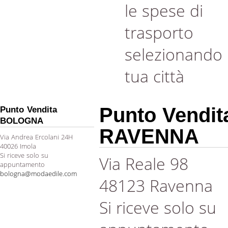
le spese di
trasporto
selezionando 
tua città
Punto Vendit
Punto Vendita
BOLOGNA
RAVENNA
Via Andrea Ercolani 24H
40026 Imola
Si riceve solo su
Via Reale 98
appuntamento
bologna@modaedile.com
48123 Ravenna
Si riceve solo su