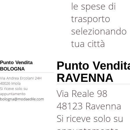
le spese di
trasporto
selezionando 
tua città
Punto Vendit
Punto Vendita
BOLOGNA
RAVENNA
Via Andrea Ercolani 24H
40026 Imola
Si riceve solo su
Via Reale 98
appuntamento
bologna@modaedile.com
48123 Ravenna
Si riceve solo su