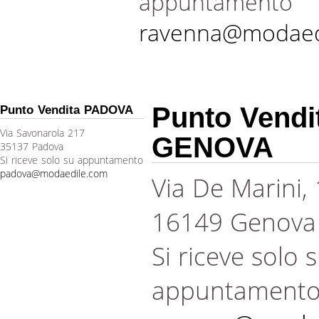
appuntamento
ravenna@modaed
Punto Vendi
Punto Vendita PADOVA
Via Savonarola 217
GENOVA
35137 Padova
Si riceve solo su appuntamento
padova@modaedile.com
Via De Marini,
16149 Genova
Si riceve solo 
appuntament