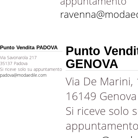
appuntamento
ravenna@modaed
Punto Vendi
Punto Vendita PADOVA
Via Savonarola 217
GENOVA
35137 Padova
Si riceve solo su appuntamento
padova@modaedile.com
Via De Marini,
16149 Genova
Si riceve solo 
appuntament