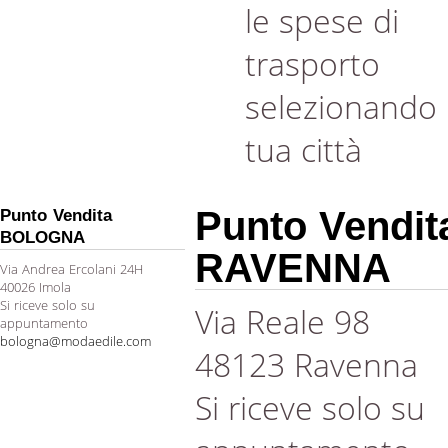
le spese di
trasporto
selezionando 
tua città
Punto Vendit
Punto Vendita
BOLOGNA
RAVENNA
Via Andrea Ercolani 24H
40026 Imola
Si riceve solo su
Via Reale 98
appuntamento
bologna@modaedile.com
48123 Ravenna
Si riceve solo su