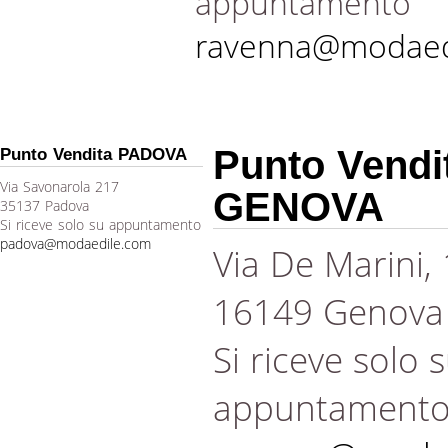
appuntamento
ravenna@modaed
Punto Vendi
Punto Vendita PADOVA
Via Savonarola 217
GENOVA
35137 Padova
Si riceve solo su appuntamento
padova@modaedile.com
Via De Marini,
16149 Genova
Si riceve solo 
appuntament