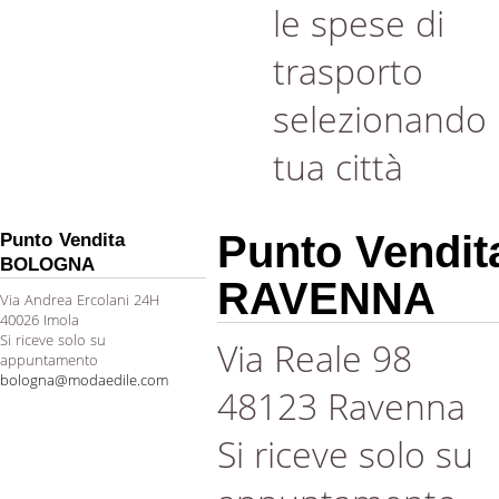
le spese di
trasporto
selezionando 
tua città
Punto Vendit
Punto Vendita
BOLOGNA
RAVENNA
Via Andrea Ercolani 24H
40026 Imola
Si riceve solo su
Via Reale 98
appuntamento
bologna@modaedile.com
48123 Ravenna
Si riceve solo su