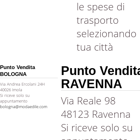
le spese di
trasporto
selezionando 
tua città
Punto Vendit
Punto Vendita
BOLOGNA
RAVENNA
Via Andrea Ercolani 24H
40026 Imola
Si riceve solo su
Via Reale 98
appuntamento
bologna@modaedile.com
48123 Ravenna
Si riceve solo su