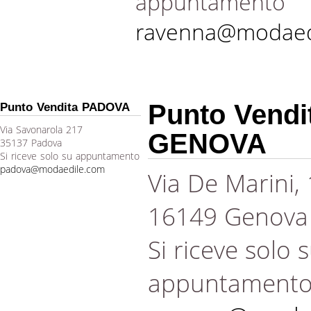
appuntamento
ravenna@modaed
Punto Vendi
Punto Vendita PADOVA
Via Savonarola 217
GENOVA
35137 Padova
Si riceve solo su appuntamento
padova@modaedile.com
Via De Marini,
16149 Genova
Si riceve solo 
appuntament