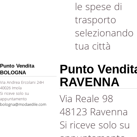
le spese di
trasporto
selezionando 
tua città
Punto Vendit
Punto Vendita
BOLOGNA
RAVENNA
Via Andrea Ercolani 24H
40026 Imola
Si riceve solo su
Via Reale 98
appuntamento
bologna@modaedile.com
48123 Ravenna
Si riceve solo su