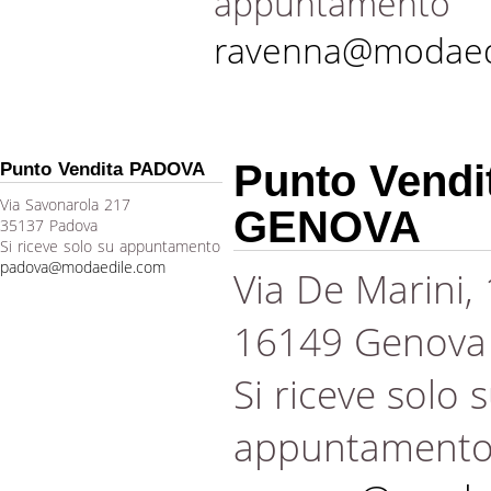
appuntamento
ravenna@modaed
Punto Vendi
Punto Vendita PADOVA
Via Savonarola 217
GENOVA
35137 Padova
Si riceve solo su appuntamento
padova@modaedile.com
Via De Marini,
16149 Genova
Si riceve solo 
appuntament