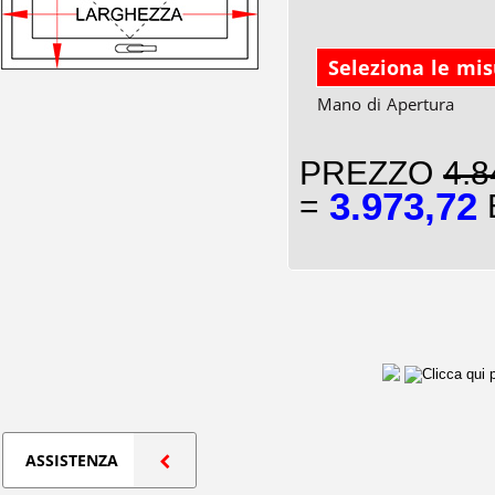
Seleziona le mi
Mano di Apertura
PREZZO
4.8
3.973,72
=
E
ASSISTENZA