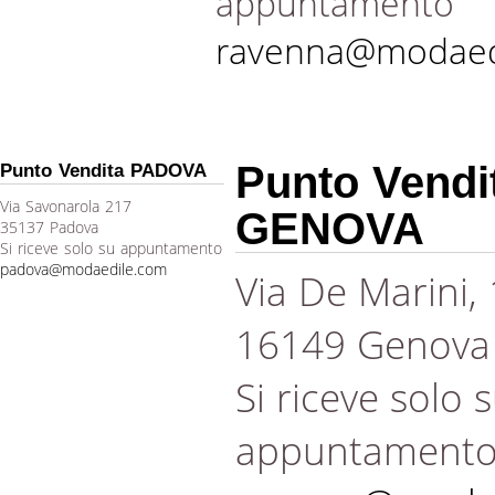
appuntamento
ravenna@modaed
Punto Vendi
Punto Vendita PADOVA
Via Savonarola 217
GENOVA
35137 Padova
Si riceve solo su appuntamento
padova@modaedile.com
Via De Marini,
16149 Genova
Si riceve solo 
appuntament