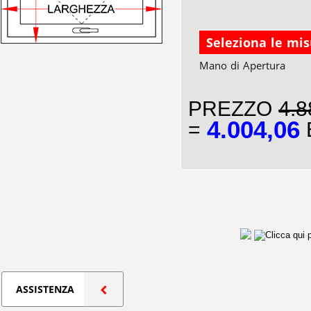
Seleziona le mi
Mano di Apertura
PREZZO
4.8
4.004,06
=
E
ASSISTENZA