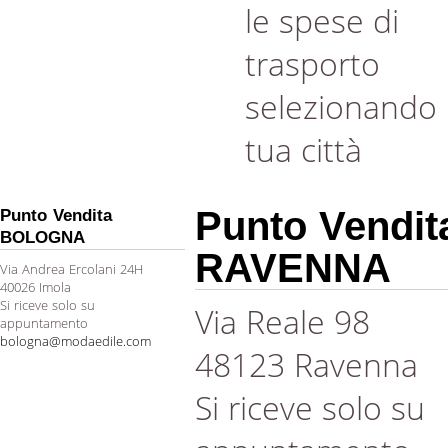
le spese di
trasporto
selezionando 
tua città
Punto Vendit
Punto Vendita
BOLOGNA
RAVENNA
Via Andrea Ercolani 24H
40026 Imola
Si riceve solo su
Via Reale 98
appuntamento
bologna@modaedile.com
48123 Ravenna
Si riceve solo su