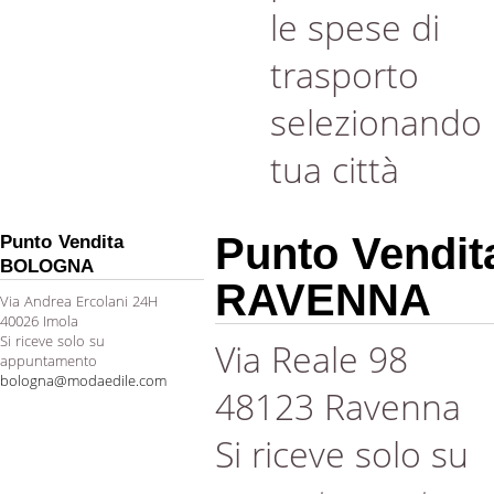
le spese di
trasporto
selezionando 
tua città
Punto Vendit
Punto Vendita
BOLOGNA
RAVENNA
Via Andrea Ercolani 24H
40026 Imola
Si riceve solo su
Via Reale 98
appuntamento
bologna@modaedile.com
48123 Ravenna
Si riceve solo su