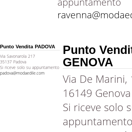
appuntamento
ravenna@modaed
Punto Vendi
Punto Vendita PADOVA
Via Savonarola 217
GENOVA
35137 Padova
Si riceve solo su appuntamento
padova@modaedile.com
Via De Marini,
16149 Genova
Si riceve solo 
appuntament