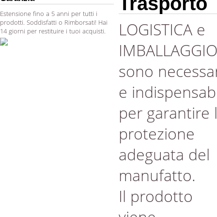
Trasporto
Estensione fino a 5 anni per tutti i
prodotti. Soddisfatti o Rimborsati! Hai
LOGISTICA e
14 giorni per restituire i tuoi acquisti.
IMBALLAGGI
sono necessar
e indispensabi
per garantire 
protezione
adeguata del
manufatto.
Il prodotto
viene