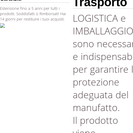
Trasporto
Estensione fino a 5 anni per tutti i
prodotti. Soddisfatti o Rimborsati! Hai
LOGISTICA e
14 giorni per restituire i tuoi acquisti.
IMBALLAGGI
sono necessar
e indispensabi
per garantire 
protezione
adeguata del
manufatto.
Il prodotto
viene