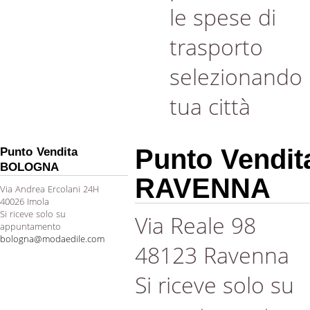
le spese di
trasporto
selezionando 
tua città
Punto Vendit
Punto Vendita
BOLOGNA
RAVENNA
Via Andrea Ercolani 24H
40026 Imola
Si riceve solo su
Via Reale 98
appuntamento
bologna@modaedile.com
48123 Ravenna
Si riceve solo su