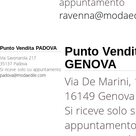
appuntamento
ravenna@modaed
Punto Vendi
Punto Vendita PADOVA
Via Savonarola 217
GENOVA
35137 Padova
Si riceve solo su appuntamento
padova@modaedile.com
Via De Marini,
16149 Genova
Si riceve solo 
appuntament