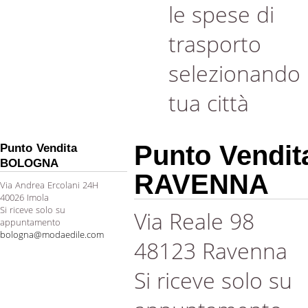
le spese di
trasporto
selezionando 
tua città
Punto Vendit
Punto Vendita
BOLOGNA
RAVENNA
Via Andrea Ercolani 24H
40026 Imola
Si riceve solo su
Via Reale 98
appuntamento
bologna@modaedile.com
48123 Ravenna
Si riceve solo su