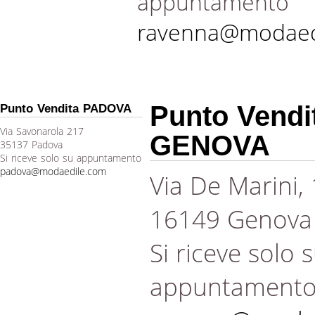
appuntamento
ravenna@modaed
Punto Vendi
Punto Vendita PADOVA
Via Savonarola 217
GENOVA
35137 Padova
Si riceve solo su appuntamento
padova@modaedile.com
Via De Marini,
16149 Genova
Si riceve solo 
appuntament