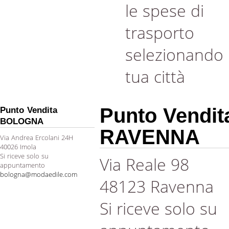
le spese di
trasporto
selezionando 
tua città
Punto Vendit
Punto Vendita
BOLOGNA
RAVENNA
Via Andrea Ercolani 24H
40026 Imola
Si riceve solo su
Via Reale 98
appuntamento
bologna@modaedile.com
48123 Ravenna
Si riceve solo su