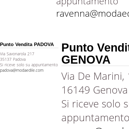
appuntamento
ravenna@modaed
Punto Vendi
Punto Vendita PADOVA
Via Savonarola 217
GENOVA
35137 Padova
Si riceve solo su appuntamento
padova@modaedile.com
Via De Marini,
16149 Genova
Si riceve solo 
appuntament