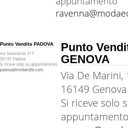
appuntamento
ravenna@modaed
Punto Vendi
Punto Vendita PADOVA
Via Savonarola 217
GENOVA
35137 Padova
Si riceve solo su appuntamento
padova@modaedile.com
Via De Marini,
16149 Genova
Si riceve solo 
appuntament