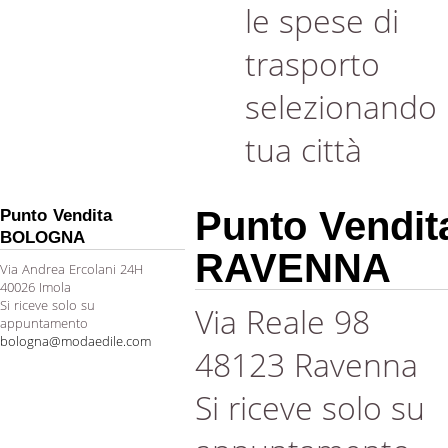
le spese di
trasporto
selezionando 
tua città
Punto Vendit
Punto Vendita
BOLOGNA
RAVENNA
Via Andrea Ercolani 24H
40026 Imola
Si riceve solo su
Via Reale 98
appuntamento
bologna@modaedile.com
48123 Ravenna
Si riceve solo su