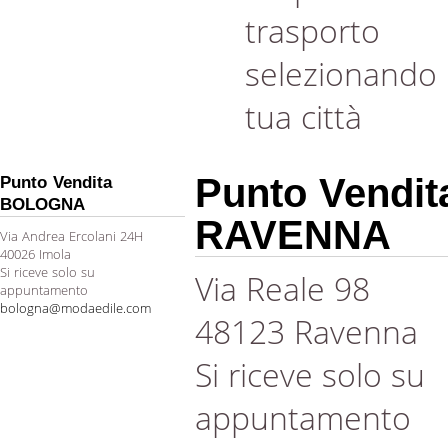
trasporto
selezionando 
tua città
Punto Vendit
Punto Vendita
BOLOGNA
RAVENNA
Via Andrea Ercolani 24H
40026 Imola
Si riceve solo su
Via Reale 98
appuntamento
bologna@modaedile.com
48123 Ravenna
Si riceve solo su
appuntamento