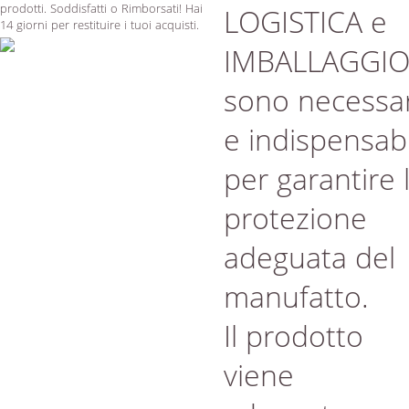
prodotti. Soddisfatti o Rimborsati! Hai
LOGISTICA e
14 giorni per restituire i tuoi acquisti.
IMBALLAGGI
sono necessar
e indispensabi
per garantire 
protezione
adeguata del
manufatto.
Il prodotto
viene