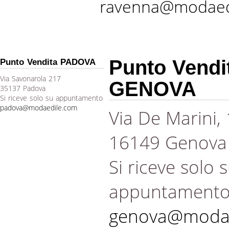
ravenna@modaed
Punto Vendi
Punto Vendita PADOVA
Via Savonarola 217
GENOVA
35137 Padova
Si riceve solo su appuntamento
padova@modaedile.com
Via De Marini,
16149 Genova
Si riceve solo 
appuntament
genova@modae