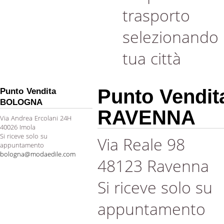
trasporto
selezionando 
tua città
Punto Vendit
Punto Vendita
BOLOGNA
RAVENNA
Via Andrea Ercolani 24H
40026 Imola
Si riceve solo su
Via Reale 98
appuntamento
bologna@modaedile.com
48123 Ravenna
Si riceve solo su
appuntamento