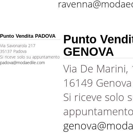
ravenna@modaed
Punto Vendi
Punto Vendita PADOVA
Via Savonarola 217
GENOVA
35137 Padova
Si riceve solo su appuntamento
padova@modaedile.com
Via De Marini,
16149 Genova
Si riceve solo 
appuntament
genova@modae