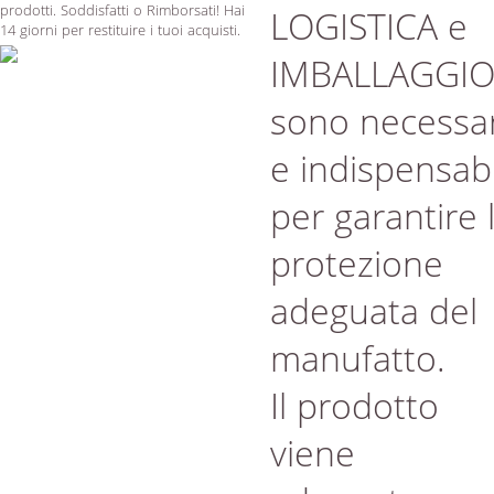
prodotti. Soddisfatti o Rimborsati! Hai
LOGISTICA e
14 giorni per restituire i tuoi acquisti.
IMBALLAGGI
sono necessar
e indispensabi
per garantire 
protezione
adeguata del
manufatto.
Il prodotto
viene