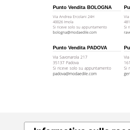
Punto Vendita BOLOGNA
Pu
Via Andrea Ercolani 24H
Via
40026 Imola
481
Si riceve solo su appuntamento
Si 
bologna@modaedile.com
ra
Punto Vendita PADOVA
Pu
Via Savonarola 217
Via
35137 Padova
16
Si riceve solo su appuntamento
Si 
padova@modaedile.com
ge