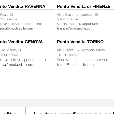
nto Vendita RAVENNA
Punto Vendita di FIRENZE
 Reale 98
Viale Giacomo Matteotti, 15
23 Ravenna
50121 Firenze
riceve solo su appuntamento
Si riceve solo su appuntamento
venna@modaedile.com
firenze@modaedile.com
nto Vendita GENOVA
Punto Vendita TORINO
 De Marini, 16
Via Lugaro 15, Secondo Piano
149 Genova
10126 Torino
riceve solo su appuntamento
Si riceve solo su appuntamento
nova@modaedile.com
torino@modaedile.com