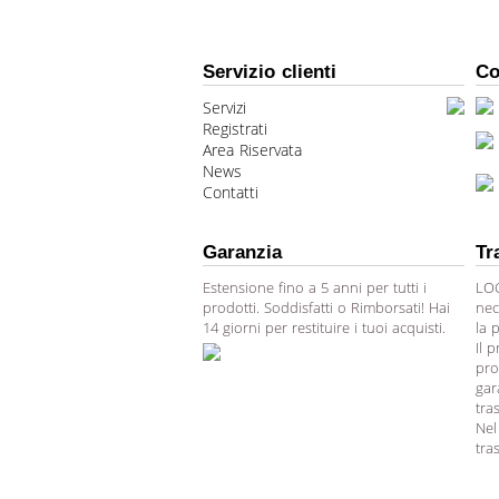
Servizio clienti
Co
Servizi
Registrati
Area Riservata
News
Contatti
Garanzia
Tr
Estensione fino a 5 anni per tutti i
LOG
prodotti. Soddisfatti o Rimborsati! Hai
nec
14 giorni per restituire i tuoi acquisti.
la 
Il 
pro
gar
tra
Nel
tra