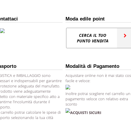
ntattaci
Moda edile point
CERCA IL TUO
PUNTO VENDITA
asporto
Modalità di Pagamento
ISTICA e IMBALLAGGIO sono
Acquistare online non è mai stato cos
essari e indispensabili per garantire
facile e veloce:
protezione adeguata del manufatto.
prodotto viene adeguatamente
Inoltre potrai scegliere nel carrello un
tetto con materiale specifico atto a
pagamento veloce con relativo extra
antirne l’incolumità durante il
sconto
sporto.
 carrello potrai calcolare le spese di
ACQUISTI SICURI
sporto selezionando la tua città