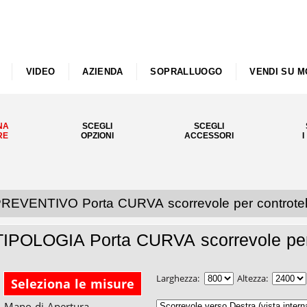
VIDEO
AZIENDA
SOPRALLUOGO
VENDI SU M
NA
SCEGLI
SCEGLI
RE
OPZIONI
ACCESSORI
I
REVENTIVO Porta CURVA scorrevole per controtela
TIPOLOGIA Porta CURVA scorrevole per c
Larghezza:
Altezza:
Seleziona le misure
Mano di Apertura