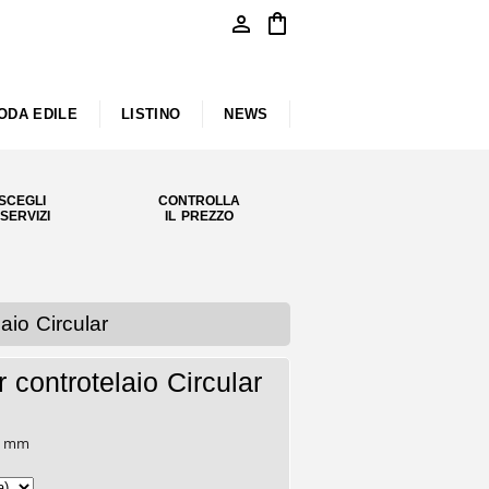
person
shopping_bag
ODA EDILE
LISTINO
NEWS
SCEGLI
CONTROLLA
 SERVIZI
IL PREZZO
io Circular
ontrotelaio Circular
mm